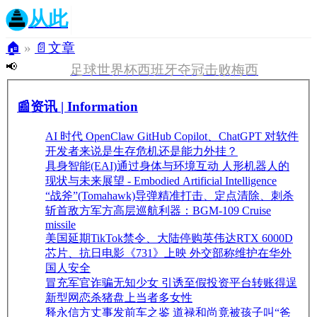
从此
🏠
»
📄文章
📢
足球世界杯西班牙夺冠击败梅西
📰资讯 | Information
AI 时代 OpenClaw GitHub Copilot、ChatGPT 对软件
开发者来说是生存危机还是能力外挂？
具身智能(EAI)通过身体与环境互动 人形机器人的
现状与未来展望 - Embodied Artificial Intelligence
“战斧”(Tomahawk)导弹精准打击、定点清除、刺杀
斩首敌方军方高层巡航利器：BGM-109 Cruise
missile
美国延期TikTok禁令、大陆停购英伟达RTX 6000D
芯片、抗日电影《731》上映 外交部称维护在华外
国人安全
冒充军官诈骗无知少女 引诱至假投资平台转账得逞
新型网恋杀猪盘上当者多女性
释永信方丈事发前车之鉴 道禄和尚竟被孩子叫“爸