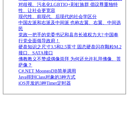
对歧视、污名化LGBTIQ+彩虹族群 倡议尊重独特
性、让社会更宽容
现代性、前现代、后现代的社会学区分
中国左派和右派及中间派 也称左翼、右翼、中间选
民
党政一把手的党委书记和县市长谁权力大? 中国奉
行党全面领导政府！
硬盘知识之尺寸3.5和2.5英寸 固态硬盘闪存颗粒M.2
接口、SATA接口
佛教教义不赞成偶像崇拜 为何还允许礼拜佛像、菩
萨像？
C#.NET MoongoDB简单调用
Java得到Class对象的3种方式
iOS开发的3种Timer定时器