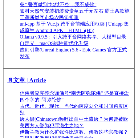
爸” 誓言做到“地狱不空，我不成佛”
农村天然气安装初装费贵至五千元左右 霸王条款施
工垄断燃气市场农民负担重
uni-app 基于 Vue.js 跨平台前端应用框架 | Uniapp 集
成原生 Android APK、HTML5(H5)
Ollama v0.9.5：引入跨平台网络共享、大模型目录
自定义、macOS端性能优化升级
虚幻引擎(Unreal Engine) 5.6 - Epic Games 官方正式
发布
📄文章 | Article
信佛者应完整念诵佛号“南无阿弥陀佛” 还是直接念
四个字的“阿弥陀佛”
古代、近代、现代、当代的跨度划分和时间跨度区
别
唐人街(Chinatown)称呼出自中土盛唐？为何曾被欧
美西方人誉为犯罪滋生之地？
伊斯兰教为什么扩张性比道教、佛教这些宗教强？