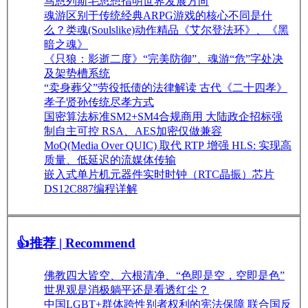
马恩列斯毛思想指明世界发展方向
魂游区别于传统经典ARPG游戏的核心不同是什
么？类魂(Soulslike)动作精品《艾尔登法环》、《黑
暗之魂》
《只狼：影逝二度》“完美防御”、魂游“危”字处决
及架势槽系统
“卖身葬父”劳役抵债的法律解读 古代《二十四孝》
孝子贤孙传统尽孝方式
国密算法标准SM2+SM4合规商用 大陆政企招标强
制自主可控 RSA、AES加密仅做兼容
MoQ(Media Over QUIC) 取代 RTP 增强 HLS: 实现高
质量、低延迟的流媒体传输
嵌入式单片机元器件实时时钟（RTC晶振）芯片
DS12C887编程详解
👍推荐 | Recommend
佛教四大皆空、六根清净、“色即是空，空即是色”
世界观是消极躺平还是看透红尘？
中国LGBT+群体跨性别者权利的宪法保障 联合国反