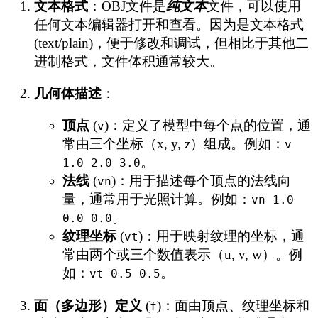
文本格式
：OBJ文件是
纯文本
文件，可以使用
任何文本编辑器打开和查看。因为是文本格式
(text/plain)，便于修改和调试，但相比于其他二
进制格式，文件体积通常较大。
几何体描述
：
顶点
(
)：定义了模型中每个点的位置，通
v
常由三个坐标（x, y, z）组成。例如：
v
。
1.0 2.0 3.0
法线
(
)：用于描述每个顶点的法线向
vn
量，通常用于光照计算。例如：
vn 1.0
。
0.0 0.0
纹理坐标
(
)：用于映射纹理的坐标，通
vt
常由两个或三个数值表示（u, v, w）。例
如：
。
vt 0.5 0.5
面（多边形）定义
(
)：面由顶点、纹理坐标和
f