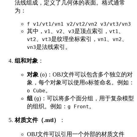
法线组成，定义了几何体的表面。格式通常
为：
f v1/vt1/vn1 v2/vt2/vn2 v3/vt3/vn3
其中，
、
、
是顶点索引，
、
v1
v2
v3
vt1
、
是纹理坐标索引，
、
、
vt2
vt3
vn1
vn2
是法线索引。
vn3
组和对象
：
对象
(
)：OBJ文件可以包含多个独立的对
o
象，每个对象可以使用
标签命名。例如：
o
。
o Cube
组
(
)：可以将多个面分组，用于复杂模型
g
的组织。例如：
。
g Front
材质文件（.mtl）
：
OBJ文件可以引用一个外部的材质文件