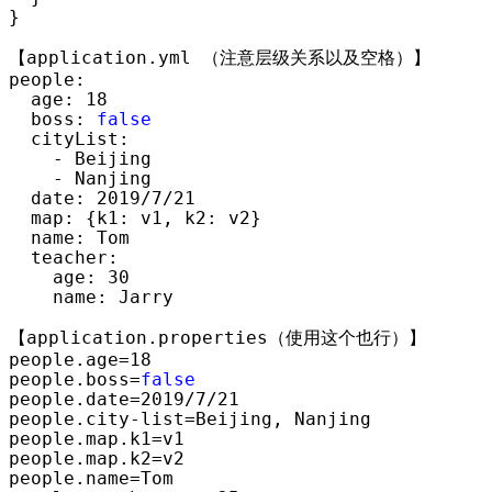
}

【application.yml （注意层级关系以及空格）】

people:

  age: 
18
  boss: 
false
  cityList:

-
 Beijing

-
 Nanjing

  date: 
2019/7/21
  map: {k1: v1, k2: v2}

  name: Tom

  teacher:

    age: 
30
    name: Jarry

【application.properties（使用这个也行）】

people.age
=18
people.boss
=
false
people.date
=2019/7/21
people.city
-list=
Beijing, Nanjing

people.map.k1
=
v1

people.map.k2
=
v2

people.name
=
Tom
