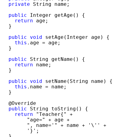
private
 String name;

public
 Integer getAge() {

return
 age;

  }

public
void
 setAge(Integer age) {

this
.age =
 age;

  }

public
 String getName() {

return
 name;

  }

public
void
 setName(String name) {

this
.name =
 name;

  }

  @Override

public
 String toString() {

return
 "Teacher{" +

        "age=" + age +

        ", name='" + name + '\'' +

        '}'
;

  }
