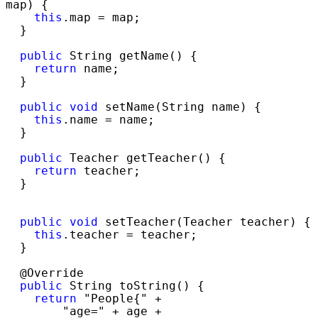
map) {

this
.map =
 map;

  }

public
 String getName() {

return
 name;

  }

public
void
 setName(String name) {

this
.name =
 name;

  }

public
 Teacher getTeacher() {

return
 teacher;

  }

public
void
 setTeacher(Teacher teacher) {

this
.teacher =
 teacher;

  }

  @Override

public
 String toString() {

return
 "People{" +

        "age=" + age +
