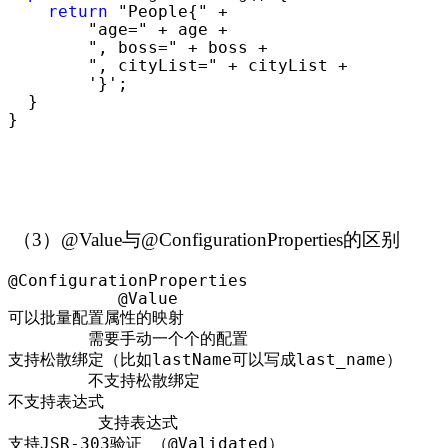
return
 "People{" +

        "age=" + age +

        ", boss=" + boss +

        ", cityList=" + cityList +

        '}'
;

  }

}
（3）@Value与@ConfigurationProperties的区别
@ConfigurationProperties                   
           @Value

可以批量配置属性的映射                         
        需要手动一个个的配置

支持松散绑定（比如lastName可以写成last_name）   
        不支持松散绑定

不支持表达式                                 
         支持表达式

支持JSR
-303验证 （@Validated）               