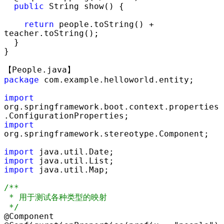
public
 String show() {

return
 people.toString() +
teacher.toString();

  }

}

package
 com.example.helloworld.entity;

import
org.springframework.boot.context.properties
import
org.springframework.stereotype.Component;

import
import
import
 java.util.Map;

/**
 * 用于测试各种类型的映射

*/
@Component
