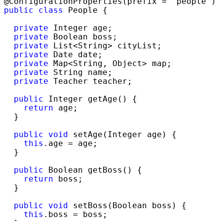
@ConfigurationProperties(prefix 
= "people"
public
class
 People {

private
 Integer age;

private
 Boolean boss;

private
 List<String>
 cityList;

private
 Date date;

private
 Map<String, Object>
 map;

private
 String name;

private
 Teacher teacher;

public
 Integer getAge() {

return
 age;

  }

public
void
 setAge(Integer age) {

this
.age =
 age;

  }

public
 Boolean getBoss() {

return
 boss;

  }

public
void
 setBoss(Boolean boss) {

this
.boss =
 boss;
