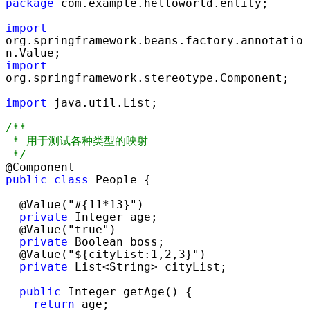
package
 com.example.helloworld.entity;

import
org.springframework.beans.factory.annotatio
import
org.springframework.stereotype.Component;

import
 java.util.List;

/**
 * 用于测试各种类型的映射

*/
public
class
 People {

  @Value(
"#{11*13}"
)

private
 Integer age;

  @Value(
"true"
)

private
 Boolean boss;

  @Value(
"${cityList:1,2,3}"
)

private
 List<String>
 cityList;

public
 Integer getAge() {

return
 age;
