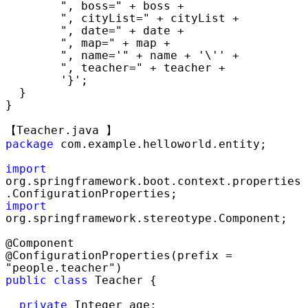
        ", boss=" + boss +

        ", cityList=" + cityList +

        ", date=" + date +

        ", map=" + map +

        ", name='" + name + '\'' +

        ", teacher=" + teacher +

        '}'
;

  }

}

package
 com.example.helloworld.entity;

import
org.springframework.boot.context.properties
import
org.springframework.stereotype.Component;

@Component

@ConfigurationProperties(prefix 
= 
"people.teacher"
public
class
 Teacher {

private
 Integer age;
