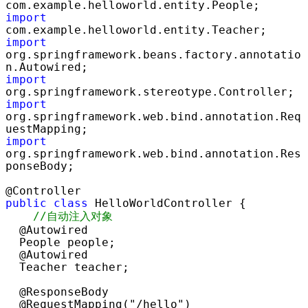
import
import
org.springframework.beans.factory.annotatio
import
import
org.springframework.web.bind.annotation.Req
import
org.springframework.web.bind.annotation.Res
ponseBody;

public
class
 HelloWorldController {

//
自动注入对象
  @Autowired

  People people;

  @Autowired

  Teacher teacher;

  @ResponseBody

  @RequestMapping(
"/hello"
)
