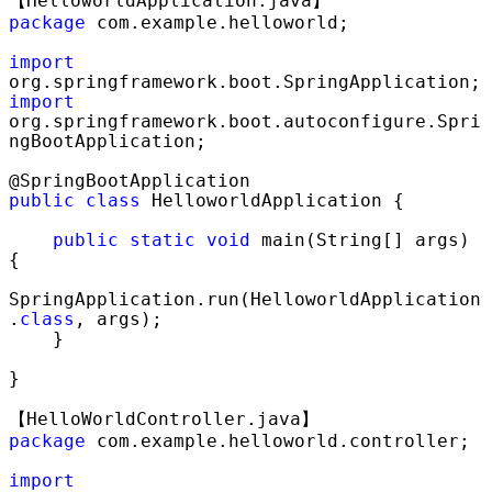
package
 com.example.helloworld;

import
import
org.springframework.boot.autoconfigure.Spri
ngBootApplication;

public
class
 HelloworldApplication {

public
static
void
 main(String[] args) 
{

SpringApplication.run(HelloworldApplication
.
class
, args);

    }

}

package
 com.example.helloworld.controller;

import