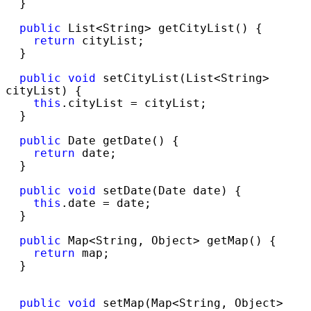
  }

public
 List<String>
 getCityList() {

return
 cityList;

  }

public
void
 setCityList(List<String>
cityList) {

this
.cityList =
 cityList;

  }

public
 Date getDate() {

return
 date;

  }

public
void
 setDate(Date date) {

this
.date =
 date;

  }

public
 Map<String, Object>
 getMap() {

return
 map;

  }

public
void
 setMap(Map<String, Object>