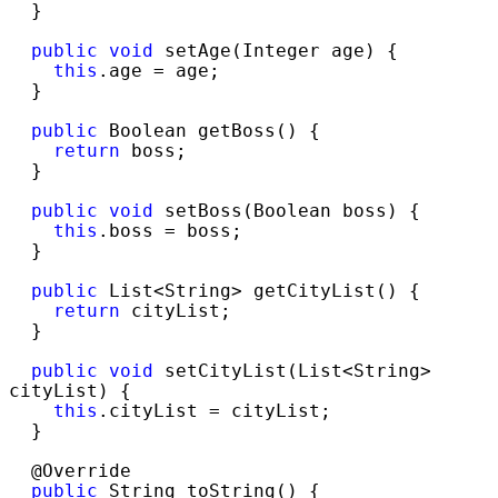
  }

public
void
 setAge(Integer age) {

this
.age =
 age;

  }

public
 Boolean getBoss() {

return
 boss;

  }

public
void
 setBoss(Boolean boss) {

this
.boss =
 boss;

  }

public
 List<String>
 getCityList() {

return
 cityList;

  }

public
void
 setCityList(List<String>
cityList) {

this
.cityList =
 cityList;

  }

  @Override

public
 String toString() {
