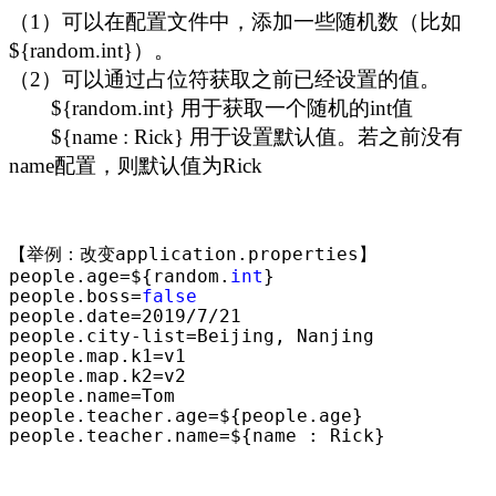
（1）可以在配置文件中，添加一些随机数（比如
${random.int}）。
（2）可以通过占位符获取之前已经设置的值。
${random.int} 用于获取一个随机的int值
${name : Rick} 用于设置默认值。若之前没有
name配置，则默认值为Rick
【举例：改变application.properties】

people.age
=${random.
int
}

people.boss
=
false
people.date
=2019/7/21
people.city
-list=
Beijing, Nanjing

people.map.k1
=
v1

people.map.k2
=
v2

people.name
=
Tom

people.teacher.age
=
${people.age}

people.teacher.name
=${name : Rick}